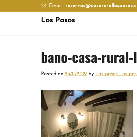
Skip
Email:
reservas@casarurallospasos.
to
content
Los Pasos
bano-casa-rural-
Posted on
23/11/2019
by
Los pasos Los pas