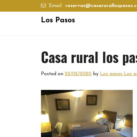
Skip
Email:
reservas@casarurallospasos.
to
content
Los Pasos
Casa rural los pa
Posted on
22/02/2020
by
Los pasos Los p