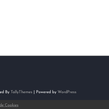
ned By
TallyThemes
| Powered by
WordPress
de Cookies